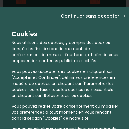
En quelques infos :
Continuer sans accepter ->
2129 €
84
Cookies
Prix moyen au m²
Quantité de ventes immobilier
Nous utilisons des cookies, y compris des cookies
calculé sur l'année 2022
dans l'année 2022
tiers, à des fins de fonctionnement, de
performance, de mesure d'audience, et afin de vous
Intermédiaire
Habitat
proposer des contenus publicitaires ciblés.
Densité de population
Type de zone de vie
Vous pouvez accepter ces cookies en cliquant sur
dans toute la France
Entre 1800 et 5000 habitants
"Accepter et Continuer", définir vos préférences en
dans cette zone
matière de cookies en cliquant sur "Paramétrer les
cookies" ou refuser tous les cookies non essentiels
en cliquant sur "Refuser tous les cookies".
Vous pouvez retirer votre consentement ou modifier
vos préférences à tout moment en vous rendant
Leaflet
|
©
OpenStreetMap
contributors | ©
MapTiler
dans la section "Cookies" de notre site.