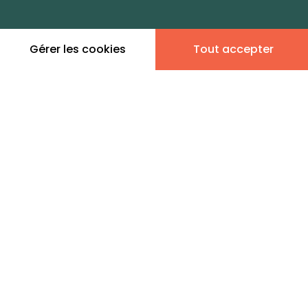
zones de vie
Gérer les cookies
Tout accepter
Leaflet
|
©
OpenStreetMap
contributors | ©
MapTiler
Donner son avis
9 annonces immobilières
en vente - Thézan-lès-
Béziers