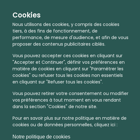
Cookies
Nous utilisons des cookies, y compris des cookies
tiers, à des fins de fonctionnement, de
performance, de mesure d'audience, et afin de vous
proposer des contenus publicitaires ciblés.
Vous pouvez accepter ces cookies en cliquant sur
"Accepter et Continuer", définir vos préférences en
matière de cookies en cliquant sur "Paramétrer les
cookies" ou refuser tous les cookies non essentiels
En quelques infos :
en cliquant sur "Refuser tous les cookies".
2374 €
46
Vous pouvez retirer votre consentement ou modifier
vos préférences à tout moment en vous rendant
Prix moyen au m²
Quantité de ventes immobilier
dans la section "Cookies" de notre site.
calculé sur l'année 2022
dans l'année 2022
Pour en savoir plus sur notre politique en matière de
Intermédiaire
Commune
cookies ou de données personnelles, cliquez ici :
Densité de population
Type de zone de vie
Notre politique de cookies
dans toute la France
La commune non découpée en