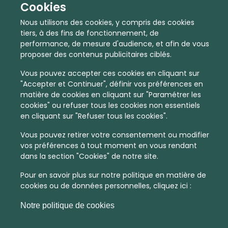
Cookies
Nous utilisons des cookies, y compris des cookies
tiers, à des fins de fonctionnement, de
performance, de mesure d'audience, et afin de vous
proposer des contenus publicitaires ciblés.
Vous pouvez accepter ces cookies en cliquant sur
"Accepter et Continuer", définir vos préférences en
matière de cookies en cliquant sur "Paramétrer les
cookies" ou refuser tous les cookies non essentiels
En quelques infos :
en cliquant sur "Refuser tous les cookies".
Vous pouvez retirer votre consentement ou modifier
10060 €
26
vos préférences à tout moment en vous rendant
dans la section "Cookies" de notre site.
Prix moyen au m²
Quantité de ventes immobilier
calculé sur l'année 2022
dans l'année 2022
Pour en savoir plus sur notre politique en matière de
cookies ou de données personnelles, cliquez ici :
Dense
Habitat
Notre politique de cookies
Densité de population
Type de zone de vie
dans toute la France
Entre 1800 et 5000 habitants