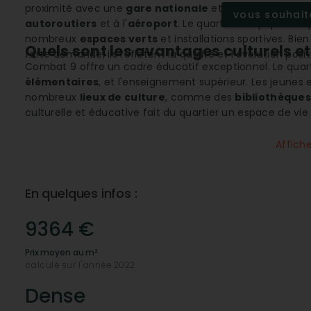
proximité avec une
gare nationale
et une
gare région
vous souhaite
autoroutiers
et à l'
aéroport
. Le quartier est populaire 
nombreux
espaces verts
et installations sportives. Bie
Quels sont les avantages culturels e
forte demande, ils reflètent la qualité et l'évolution posi
Combat 9 offre un cadre éducatif exceptionnel. Le quarti
élémentaires
, et l'enseignement supérieur. Les jeunes 
nombreux
lieux de culture
, comme des
bibliothèques
culturelle et éducative fait du quartier un espace de vie i
Une connectivité exemplaire
Affich
Son
positionnement stratégique
proche de
gares
nat
de Combat 9 un quartier extrêmement bien connecté. Que
France ou pour voyager à l’international, les résidents p
En quelques infos :
est renforcée par la présence de nombreux
taxis-VTC
,
Opportunités commerciales et proxi
9364 €
Combat 9 est un véritable hub commercial. Les résident
Prix moyen au m²
hypermarchés
et autres
commerces essentiels
qui p
calculé sur l'année 2022
contraintes. Avec plusieurs
épiceries
,
magasins de vê
multitude de besoins tout en offrant des opportunités 
Dense