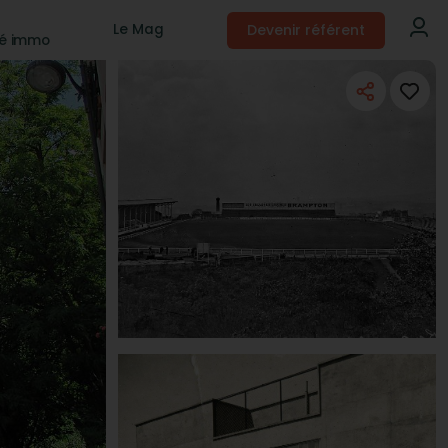
Devenir référent
Le Mag
té immo