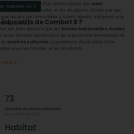
ale locale
, en plus d'un accès rapide aux
axes
z habiter ici ?
parmi les jeunes familles et les étudiants, attirés par ses
n que les prix de l’immobilier y soient élevés, indiquant une
t éducatifs de Combat 9 ?
tive du secteur.
er est bien desservi par les
écoles maternelles
,
écoles
et leurs familles bénéficient de la proximité immédiate de
et
centres culturels
. La présence d'une riche offre
déal pour les familles et les étudiants.
er plus
ionale et régionale ainsi que l'accès à un
aéroport
font
 ce soit pour se déplacer au sein de la région Île-de-
rofitent d’une mobilité sans précédent. Cette connectivité
 facilitant le quotidien des habitants.
mité des commodités ?
73
s ont accès à un large éventail de
supermarchés
,
Quantité de ventes immobilier
ermettent une vie quotidienne confortable et sans
dans l'année 2022
tements
et
parfumeries
, le quartier satisfait une
pour les entrepreneurs et commerçants.
Habitat