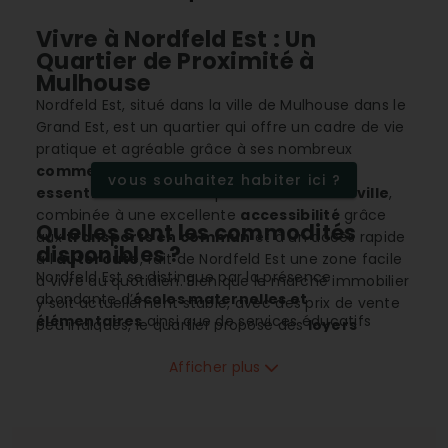
Vivre à Nordfeld Est : Un
Quartier de Proximité à
Mulhouse
Nordfeld Est, situé dans la ville de Mulhouse dans le
Grand Est, est un quartier qui offre un cadre de vie
pratique et agréable grâce à ses nombreux
commerces de proximité
et ses
services
vous souhaitez habiter ici ?
essentiels
. Sa situation proche du
centre-ville
,
combinée à une excellente
accessibilité
grâce
Quelles sont les commodités
aux
transports en commun
et à un accès rapide
disponibles ?
à l'
autoroute
, fait de Nordfeld Est une zone facile
Nordfeld Est se distingue par la présence
à vivre au quotidien. Bien que le marché immobilier
abondante d’
écoles maternelles et
y soit actuellement stable, avec des prix de vente
élémentaires
ainsi que de services éducatifs
peu indiqués, le quartier propose des
loyers
proches tels que collèges et lycées. Un large
attractifs
pour ceux souhaitant louer une maison
éventail d'
établissements de santé
, comprenant
Afficher plus
ou un appartement.
dentistes et spécialistes, assure un accès rapide
aux soins médicaux. Les
supermarchés
,
magasins multi-commerce
et une variété de