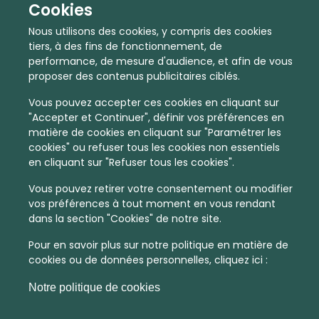
Cookies
Nous utilisons des cookies, y compris des cookies
tiers, à des fins de fonctionnement, de
performance, de mesure d'audience, et afin de vous
proposer des contenus publicitaires ciblés.
Vous pouvez accepter ces cookies en cliquant sur
"Accepter et Continuer", définir vos préférences en
matière de cookies en cliquant sur "Paramétrer les
cookies" ou refuser tous les cookies non essentiels
En quelques infos :
en cliquant sur "Refuser tous les cookies".
Vous pouvez retirer votre consentement ou modifier
909 €
13
vos préférences à tout moment en vous rendant
dans la section "Cookies" de notre site.
Prix moyen au m²
Quantité de ventes immobilier
calculé sur l'année 2022
dans l'année 2022
Pour en savoir plus sur notre politique en matière de
cookies ou de données personnelles, cliquez ici :
Peu dense
Commune
Notre politique de cookies
Densité de population
Type de zone de vie
dans toute la France
La commune non découpée en