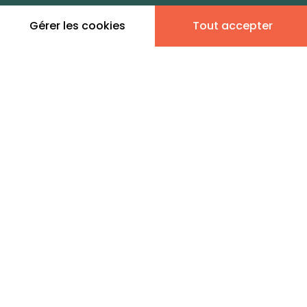
zones de vie
Gérer les cookies
Tout accepter
Leaflet
|
©
OpenStreetMap
contributors | ©
MapTiler
Donner son avis
10 annonces immobilières
en vente - Molac
AVL 2 / MAISON CRE'ACTUEL