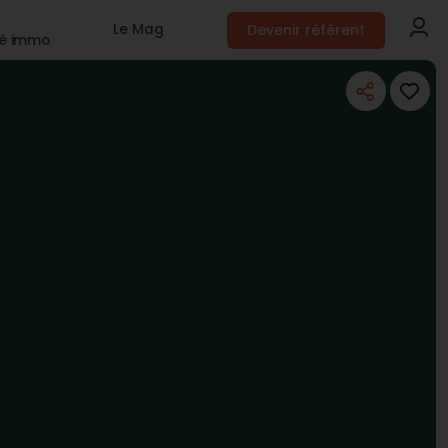
Devenir référent
Le Mag
té immo