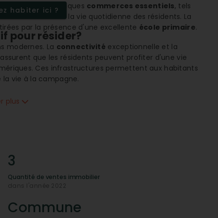
e tranquillité. Quelques
commerces essentiels
, tels
z habiter ici ?
local et facilitent la vie quotidienne des résidents. La
tirées par la présence d'une excellente
école primaire
.
if pour résider?
ons modernes. La
connectivité
exceptionnelle et la
assurent que les résidents peuvent profiter d'une vie
umériques. Ces infrastructures permettent aux habitants
e la vie à la campagne.
er plus
nt à la découverte et à la détente en plein air. Ce cadre
vités de plein air telles que la randonnée, le VTT ou
avec la nature.
e famille?
3
 à la qualité de l'éducation offerte par son
école
le central dans la communauté, organisant divers
Quantité de ventes immobilier
milles locales. La présence de
commerces locaux
, tels
dans l'année 2022
 mode de vie pratique et agréable pour les familles.
Commune
issements immobiliers?