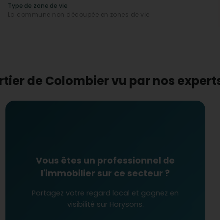
ttractifs
pour ceux qui cherchent à investir dans une
Type de zone de vie
portunités intéressantes pour les investisseurs. Que vous
La commune non découpée en zones de vie
sidence secondaire, Colombier est une destination à
rtier de Colombier vu par nos exper
Vous êtes un professionnel de
l'immobilier sur ce secteur ?
Partagez votre regard local et gagnez en
visibilité sur Horysons.