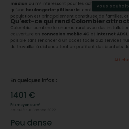
médian
au m² intéressant pour les acheteurs en quête d
vous souhaite
qu'une
boulangerie-pâtisserie
, contribuent au charme 
population est principalement constituée de familles, at
Qu'est-ce qui rend Colombier attract
Colombier combine le charme rural avec des installati
couverture en
connexion mobile 4G
et
internet ADSL
paisible sans renoncer à un accès facile aux services n
de travailler à distance tout en profitant des bienfaits d
Un cadre naturel exceptionnel
Affich
La commune est entourée de
forêts publiques
, invita
naturel est un atout majeur pour ceux qui aiment les acti
simplement une promenade quotidienne en communion 
En quelques infos :
Pourquoi choisir Colombier pour votr
1401 €
Pour les familles, Colombier est un choix judicieux grâce
primaire
. En plus de l'enseignement, l'école joue un rô
Prix moyen au m²
événements qui renforcent les liens sociaux entre les fa
calculé sur l'année 2022
que la
boulangerie-pâtisserie
, soutient également un
Peu dense
Quelles opportunités pour les invest