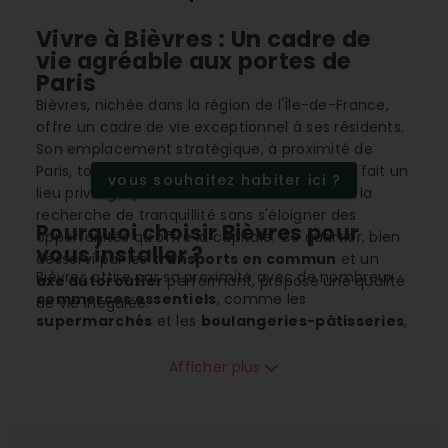
Vivre à Bièvres : Un cadre de
vie agréable aux portes de
Paris
Bièvres, nichée dans la région de l'Île-de-France,
offre un cadre de vie exceptionnel à ses résidents.
Son emplacement stratégique, à proximité de
Paris, tout en étant entourée de verdure, en fait un
vous souhaitez habiter ici ?
lieu privilégié pour les familles et les actifs à la
recherche de tranquillité sans s'éloigner des
Pourquoi choisir Bièvres pour
opportunités qu'offre la capitale. Ce quartier, bien
vous installer ?
desservi par les
transports en commun
et un
Bièvres attire par sa proximité avec de nombreux
axe autoroutier
performant, propose une qualité
commerces essentiels
, comme les
de vie inégalée.
supermarchés
et les
boulangeries-pâtisseries
,
facilitant ainsi le quotidien de ses résidents. Le
dynamisme commercial est renforcé par une
Afficher plus
multitude de services de proximité, incluant une
librairie
, une
épicerie
, et même un
magasin de
vêtements
. Ces aménagements rendent le