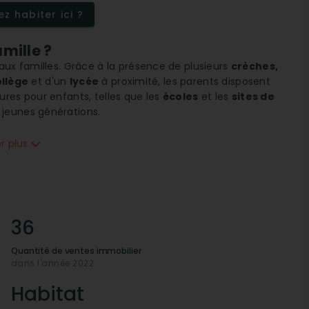
sements.
z habiter ici ?
mille ?
aux familles. Grâce à la présence de plusieurs
crèches,
llège
et d'un
lycée
à proximité, les parents disposent
ures pour enfants, telles que les
écoles
et les
sites de
jeunes générations.
e de main
er plus
n. Le quartier est fort de sa
connectivité
et près de
s
services pratiques
comme des
banques
et des
otamment grâce à la présence de plusieurs
agences
ocal.
anté disponibles ?
36
nt fort de Nord. Vous y trouverez une grande variété de
Quantité de ventes immobilier
taux
à proximité immédiate. Des
médecins généralistes
dans l'année 2022
lmologues
sont également disponibles, garantissant
Habitat