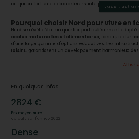
ce qui en fait une option intéressante pour les investis
vous souhaite
Pourquoi choisir Nord pour vivre en fa
Nord se révèle être un quartier particulièrement adapté 
écoles maternelles et élémentaires
, ainsi que d'un
co
d'une large gamme d'options éducatives. Les infrastruct
loisirs
, garantissent un développement harmonieux des 
Les commodités essentielles à porté
Affich
Vivre à Nord offre l'avantage d'avoir tout à portée de mai
supermarchés
, de
commerces essentiels
et d'autre
restaurants
. Le marché immobilier y est florissant, n
En quelques infos :
immobilières
qui reflètent le dynamisme économique l
Quelles sont les infrastructures de s
2824 €
L'accès à des soins de santé de qualité est un autre poi
Prix moyen au m²
spécialistes de santé
, ainsi que des
cliniques et hôpi
calculé sur l'année 2022
et
spécialistes
tels que des
dermatologues
et
ophta
ainsi aux résidents une couverture médicale complète.
Dense