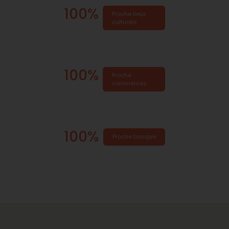
100%
Proche lieux
culturels
.
100%
Proche
commerces
.
100%
Proche banque
.