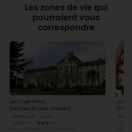
Les zones de vie qui
pourraient vous
correspondre
Les Orgemonts
Quatorz
(Mantes-la-Ville, Yvelines)
(Troye
Qualité de vie
Foncier
Qualité 
bien correspond à vos affinités
bien co