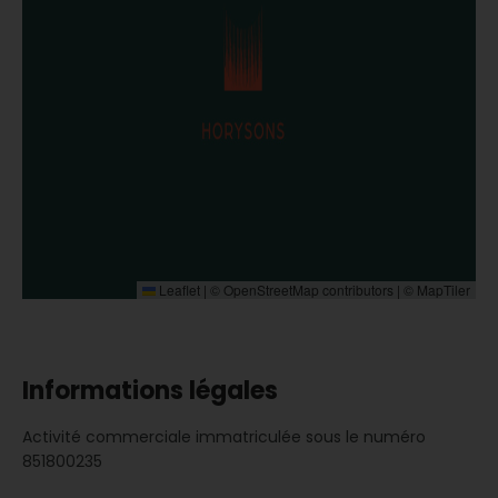
Leaflet
|
©
OpenStreetMap
contributors | ©
MapTiler
Informations légales
Activité commerciale immatriculée sous le numéro
851800235